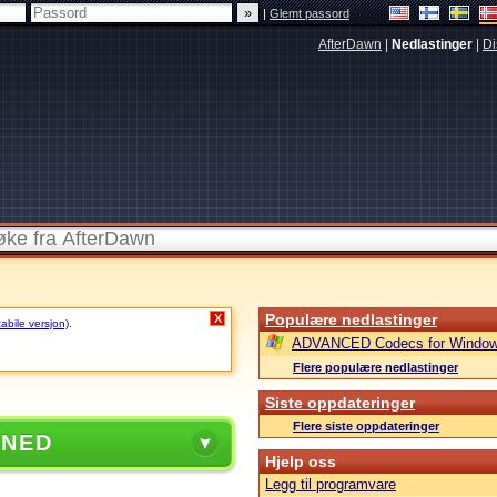
|
Glemt passord
AfterDawn
|
Nedlastinger
|
Di
Populære nedlastinger
X
tabile versjon)
.
ADVANCED Codecs for Window
Flere populære nedlastinger
Siste oppdateringer
Flere siste oppdateringer
 NED
Hjelp oss
Legg til programvare