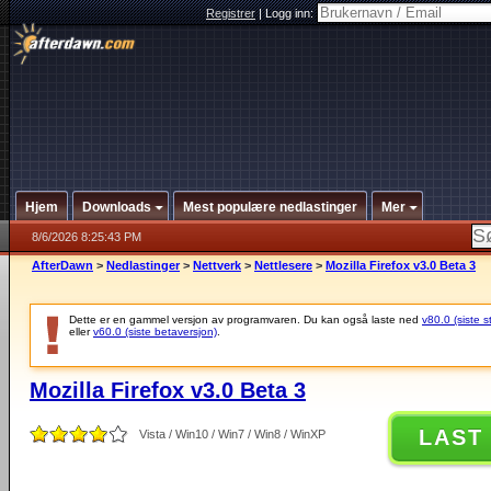
Registrer
|
Logg inn:
Hjem
Downloads
Mest populære nedlastinger
Mer
8/6/2026 8:25:43 PM
AfterDawn
>
Nedlastinger
>
Nettverk
>
Nettlesere
>
Mozilla Firefox v3.0 Beta 3
Dette er en gammel versjon av programvaren. Du kan også laste ned
v80.0 (siste s
eller
v60.0 (siste betaversjon)
.
Mozilla Firefox v3.0 Beta 3
LAST
Vista / Win10 / Win7 / Win8 / WinXP