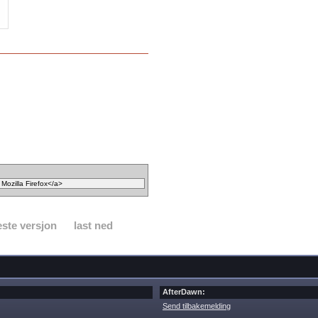
ste versjon
last ned
AfterDawn:
Send tilbakemelding