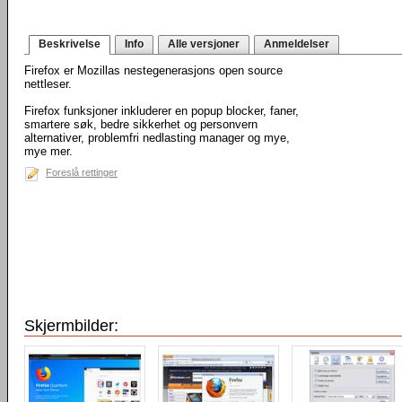
Beskrivelse
Info
Alle versjoner
Anmeldelser
Firefox er Mozillas nestegenerasjons open source
nettleser.
Firefox funksjoner inkluderer en popup blocker, faner,
smartere søk, bedre sikkerhet og personvern
alternativer, problemfri nedlasting manager og mye,
mye mer.
Foreslå rettinger
Skjermbilder: