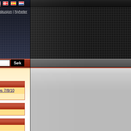
skusjon
|
Nyheter
s 7/8/10