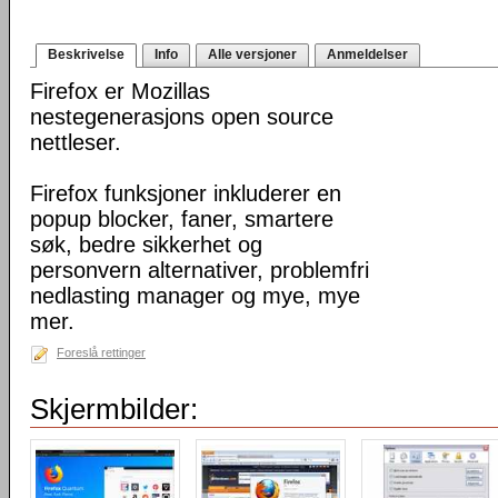
Beskrivelse
Info
Alle versjoner
Anmeldelser
Firefox er Mozillas
nestegenerasjons open source
nettleser.
Firefox funksjoner inkluderer en
popup blocker, faner, smartere
søk, bedre sikkerhet og
personvern alternativer, problemfri
nedlasting manager og mye, mye
mer.
Foreslå rettinger
Skjermbilder: