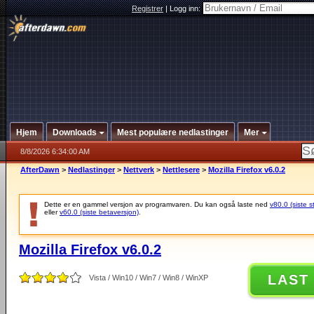
Registrer
|
Logg inn:
Hjem
Downloads
Mest populære nedlastinger
Mer
8/8/2026 6:34:00 AM
AfterDawn
>
Nedlastinger
>
Nettverk
>
Nettlesere
>
Mozilla Firefox v6.0.2
Dette er en gammel versjon av programvaren. Du kan også laste ned
v80.0 (siste s
eller
v60.0 (siste betaversjon)
.
Mozilla Firefox v6.0.2
LAST
Vista / Win10 / Win7 / Win8 / WinXP