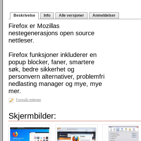
Beskrivelse
Info
Alle versjoner
Anmeldelser
Firefox er Mozillas
nestegenerasjons open source
nettleser.
Firefox funksjoner inkluderer en
popup blocker, faner, smartere
søk, bedre sikkerhet og
personvern alternativer, problemfri
nedlasting manager og mye, mye
mer.
Foreslå rettinger
Skjermbilder: