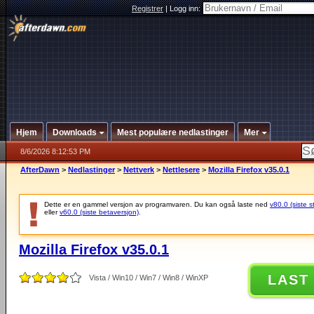
Registrer
|
Logg inn:
Hjem
Downloads
Mest populære nedlastinger
Mer
8/6/2026 8:12:53 PM
AfterDawn
>
Nedlastinger
>
Nettverk
>
Nettlesere
>
Mozilla Firefox v35.0.1
Dette er en gammel versjon av programvaren. Du kan også laste ned
v80.0 (siste s
eller
v60.0 (siste betaversjon)
.
Mozilla Firefox v35.0.1
LAST
Vista / Win10 / Win7 / Win8 / WinXP