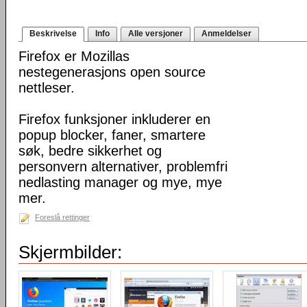
Beskrivelse
Info
Alle versjoner
Anmeldelser
Firefox er Mozillas
nestegenerasjons open source
nettleser.
Firefox funksjoner inkluderer en
popup blocker, faner, smartere
søk, bedre sikkerhet og
personvern alternativer, problemfri
nedlasting manager og mye, mye
mer.
Foreslå rettinger
Skjermbilder: