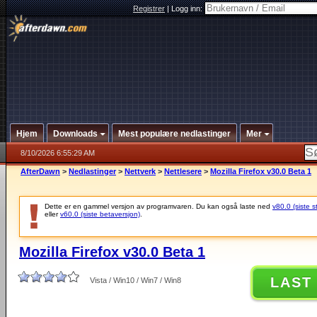
Registrer
|
Logg inn:
Hjem
Downloads
Mest populære nedlastinger
Mer
8/10/2026 6:55:29 AM
AfterDawn
>
Nedlastinger
>
Nettverk
>
Nettlesere
>
Mozilla Firefox v30.0 Beta 1
Dette er en gammel versjon av programvaren. Du kan også laste ned
v80.0 (siste s
eller
v60.0 (siste betaversjon)
.
Mozilla Firefox v30.0 Beta 1
LAST
Vista / Win10 / Win7 / Win8