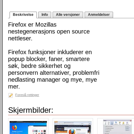
Beskrivelse
Info
Alle versjoner
Anmeldelser
Firefox er Mozillas
nestegenerasjons open source
nettleser.
Firefox funksjoner inkluderer en
popup blocker, faner, smartere
søk, bedre sikkerhet og
personvern alternativer, problemfri
nedlasting manager og mye, mye
mer.
Foreslå rettinger
Skjermbilder: