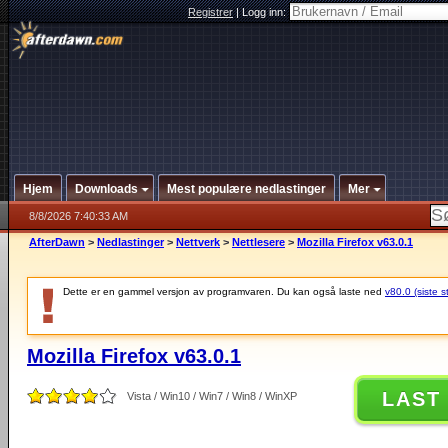
Registrer
|
Logg inn:
Hjem
Downloads
Mest populære nedlastinger
Mer
8/8/2026 7:40:33 AM
AfterDawn
>
Nedlastinger
>
Nettverk
>
Nettlesere
>
Mozilla Firefox v63.0.1
Dette er en gammel versjon av programvaren. Du kan også laste ned
v80.0 (siste s
Mozilla Firefox v63.0.1
LAST
Vista / Win10 / Win7 / Win8 / WinXP