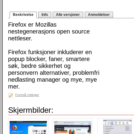
Beskrivelse
Info
Alle versjoner
Anmeldelser
Firefox er Mozillas
nestegenerasjons open source
nettleser.
Firefox funksjoner inkluderer en
popup blocker, faner, smartere
søk, bedre sikkerhet og
personvern alternativer, problemfri
nedlasting manager og mye, mye
mer.
Foreslå rettinger
Skjermbilder: