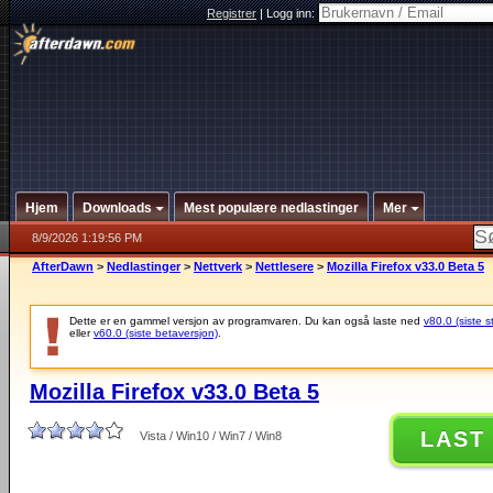
Registrer
|
Logg inn:
Hjem
Downloads
Mest populære nedlastinger
Mer
8/9/2026 1:19:56 PM
AfterDawn
>
Nedlastinger
>
Nettverk
>
Nettlesere
>
Mozilla Firefox v33.0 Beta 5
Dette er en gammel versjon av programvaren. Du kan også laste ned
v80.0 (siste s
eller
v60.0 (siste betaversjon)
.
Mozilla Firefox v33.0 Beta 5
LAST
Vista / Win10 / Win7 / Win8