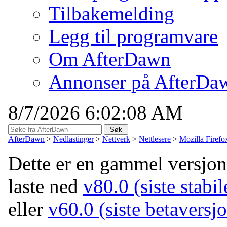
Tilbakemelding
Legg til programvare
Om AfterDawn
Annonser på AfterDa
8/7/2026 6:02:08 AM
AfterDawn
>
Nedlastinger
>
Nettverk
>
Nettlesere
>
Mozilla Firef
Dette er en gammel versjo
laste ned
v80.0 (siste stabil
eller
v60.0 (siste betaversj