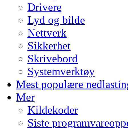
Drivere
Lyd og bilde
Nettverk
Sikkerhet
Skrivebord
Systemverktøy
Mest populære nedlastin
Mer
Kildekoder
Siste programvareopp