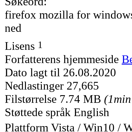
Søkeord:
firefox
mozilla
for window
ned
1
Lisens
Forfatterens hjemmeside
Be
Dato lagt til
26.08.2020
Nedlastinger
27,665
Filstørrelse
7.74 MB
(1mi
Støttede språk
English
Plattform
Vista / Win10 / 