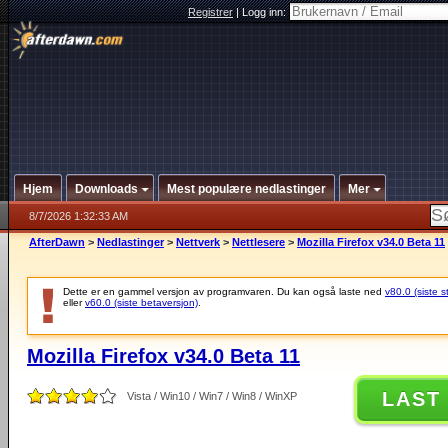
Registrer
|
Logg inn:
Hjem
Downloads
Mest populære nedlastinger
Mer
8/7/2026 1:32:33 AM
AfterDawn
>
Nedlastinger
>
Nettverk
>
Nettlesere
>
Mozilla Firefox v34.0 Beta 11
Dette er en gammel versjon av programvaren. Du kan også laste ned
v80.0 (siste s
eller
v60.0 (siste betaversjon)
.
Mozilla Firefox v34.0 Beta 11
LAST
Vista / Win10 / Win7 / Win8 / WinXP