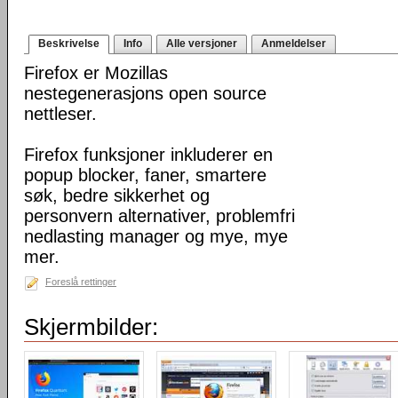
Beskrivelse
Info
Alle versjoner
Anmeldelser
Firefox er Mozillas
nestegenerasjons open source
nettleser.
Firefox funksjoner inkluderer en
popup blocker, faner, smartere
søk, bedre sikkerhet og
personvern alternativer, problemfri
nedlasting manager og mye, mye
mer.
Foreslå rettinger
Skjermbilder: