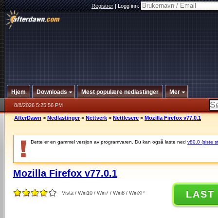
Registrer
|
Logg inn:
Hjem
Downloads
Mest populære nedlastinger
Mer
8/8/2026 5:25:56 PM
AfterDawn
>
Nedlastinger
>
Nettverk
>
Nettlesere
>
Mozilla Firefox v77.0.1
Dette er en gammel versjon av programvaren. Du kan også laste ned
v80.0 (siste s
Mozilla Firefox v77.0.1
LAST
Vista / Win10 / Win7 / Win8 / WinXP