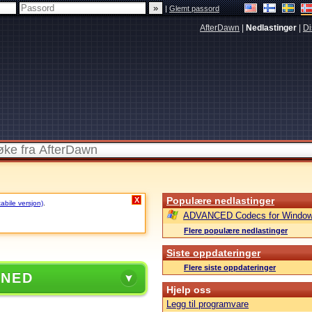
|
Glemt passord
AfterDawn
|
Nedlastinger
|
Di
Populære nedlastinger
X
tabile versjon)
.
ADVANCED Codecs for Window
Flere populære nedlastinger
Siste oppdateringer
Flere siste oppdateringer
 NED
Hjelp oss
Legg til programvare