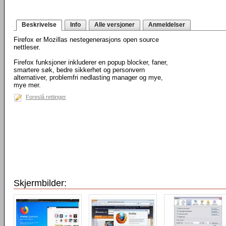
Beskrivelse
Info
Alle versjoner
Anmeldelser
Firefox er Mozillas nestegenerasjons open source
nettleser.
Firefox funksjoner inkluderer en popup blocker, faner,
smartere søk, bedre sikkerhet og personvern
alternativer, problemfri nedlasting manager og mye,
mye mer.
Foreslå rettinger
Skjermbilder: