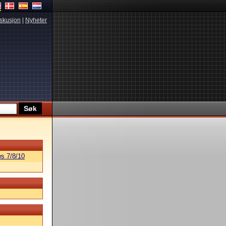
skusjon
|
Nyheter
s 7/8/10