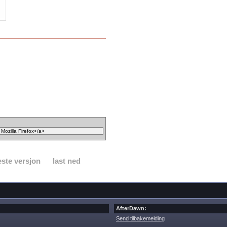
ste versjon
last ned
AfterDawn:
Send tilbakemelding