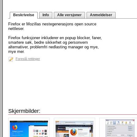
Beskrivelse
Info
Alle versjoner
Anmeldelser
Firefox er Mozillas nestegenerasjons open source
nettleser.
Firefox funksjoner inkluderer en popup blocker, faner,
smartere søk, bedre sikkerhet og personvern
alternativer, problemfri nedlasting manager og mye,
mye mer.
Foreslå rettinger
Skjermbilder: