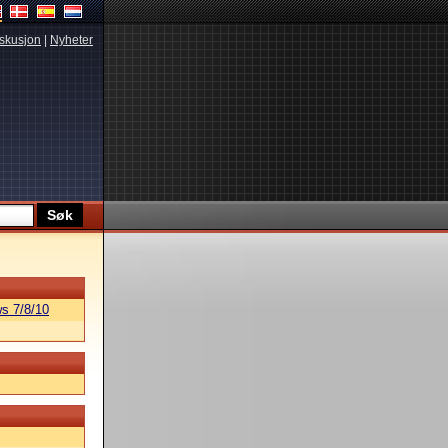
skusjon
|
Nyheter
s 7/8/10