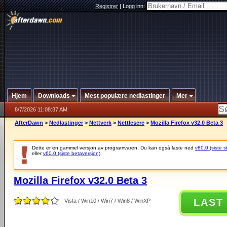
Registrer
|
Logg inn:
Hjem
Downloads
Mest populære nedlastinger
Mer
8/7/2026 11:08:37 AM
AfterDawn
>
Nedlastinger
>
Nettverk
>
Nettlesere
>
Mozilla Firefox v32.0 Beta 3
Dette er en gammel versjon av programvaren. Du kan også laste ned
v80.0 (siste s
eller
v60.0 (siste betaversjon)
.
Mozilla Firefox v32.0 Beta 3
LAST
Vista / Win10 / Win7 / Win8 / WinXP