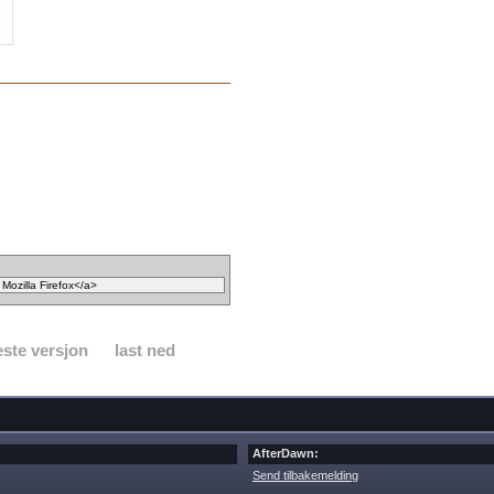
ste versjon
last ned
AfterDawn:
Send tilbakemelding