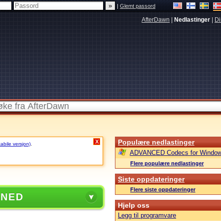
|
Glemt passord
AfterDawn
|
Nedlastinger
|
Di
Populære nedlastinger
X
tabile versjon)
.
ADVANCED Codecs for Window
Flere populære nedlastinger
Siste oppdateringer
Flere siste oppdateringer
 NED
Hjelp oss
Legg til programvare