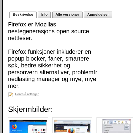
Beskrivelse
Info
Alle versjoner
Anmeldelser
Firefox er Mozillas
nestegenerasjons open source
nettleser.
Firefox funksjoner inkluderer en
popup blocker, faner, smartere
søk, bedre sikkerhet og
personvern alternativer, problemfri
nedlasting manager og mye, mye
mer.
Foreslå rettinger
Skjermbilder: