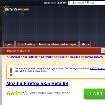
Registrer
|
Logg inn:
Hjem
Downloads
Mest populære nedlastinger
Mer
8/6/2026 5:35:08 PM
AfterDawn
>
Nedlastinger
>
Nettverk
>
Nettlesere
>
Mozilla Firefox v3.5 Beta 99
Dette er en gammel versjon av programvaren. Du kan også laste ned
v80.0 (siste s
eller
v60.0 (siste betaversjon)
.
Mozilla Firefox v3.5 Beta 99
LAST
Vista / Win10 / Win7 / Win8 / WinXP