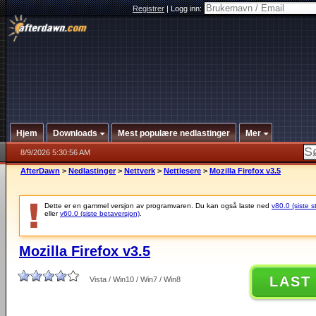
Registrer
|
Logg inn:
Hjem
Downloads
Mest populære nedlastinger
Mer
8/9/2026 5:30:56 AM
AfterDawn
>
Nedlastinger
>
Nettverk
>
Nettlesere
>
Mozilla Firefox v3.5
Dette er en gammel versjon av programvaren. Du kan også laste ned
v80.0 (siste s
eller
v60.0 (siste betaversjon)
.
Mozilla Firefox v3.5
LAST
Vista / Win10 / Win7 / Win8