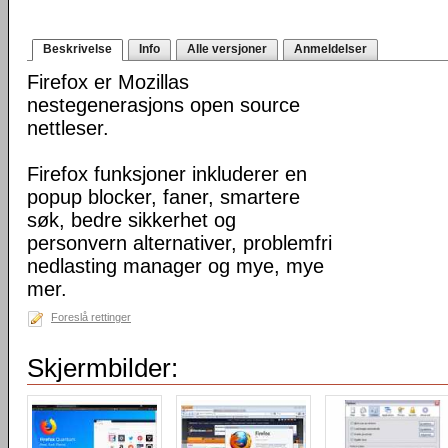
Beskrivelse
Info
Alle versjoner
Anmeldelser
Firefox er Mozillas
nestegenerasjons open source
nettleser.
Firefox funksjoner inkluderer en
popup blocker, faner, smartere
søk, bedre sikkerhet og
personvern alternativer, problemfri
nedlasting manager og mye, mye
mer.
Foreslå rettinger
Skjermbilder: