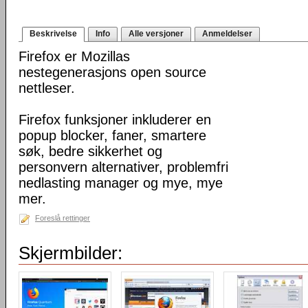
Beskrivelse
Info
Alle versjoner
Anmeldelser
Firefox er Mozillas
nestegenerasjons open source
nettleser.
Firefox funksjoner inkluderer en
popup blocker, faner, smartere
søk, bedre sikkerhet og
personvern alternativer, problemfri
nedlasting manager og mye, mye
mer.
Foreslå rettinger
Skjermbilder: