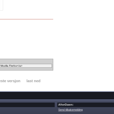
ste versjon
last ned
AfterDawn:
Send tilbakemelding