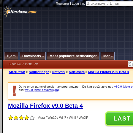
Registrer
|
Logg inn:
Hjem
Downloads
Mest populære nedlastinger
Mer
8/7/2026 7:19:01 PM
AfterDawn
>
Nedlastinger
>
Nettverk
>
Nettlesere
>
Mozilla Firefox v9.0 Beta 4
Dette er en gammel versjon av programvaren. Du kan også laste ned
v80.0 (siste s
eller
v60.0 (siste betaversjon)
.
Mozilla Firefox v9.0 Beta 4
LAST
Vista / Win10 / Win7 / Win8 / WinXP