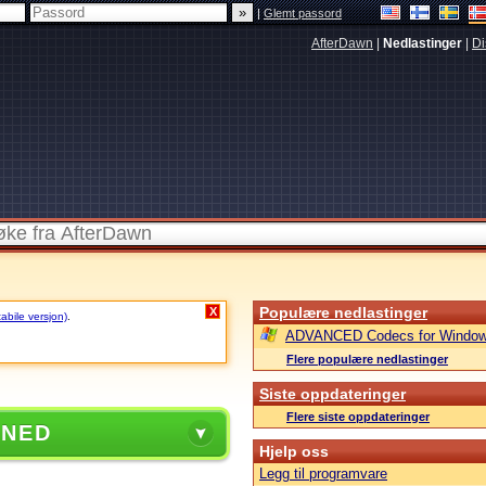
|
Glemt passord
AfterDawn
|
Nedlastinger
|
Di
Populære nedlastinger
X
tabile versjon)
.
ADVANCED Codecs for Window
Flere populære nedlastinger
Siste oppdateringer
Flere siste oppdateringer
 NED
Hjelp oss
Legg til programvare