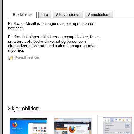
Beskrivelse
Info
Alle versjoner
Anmeldelser
Firefox er Mozillas nestegenerasjons open source
nettleser.
Firefox funksjoner inkluderer en popup blocker, faner,
smartere søk, bedre sikkerhet og personvern
alternativer, problemfri nedlasting manager og mye,
mye mer.
Foreslå rettinger
Skjermbilder: