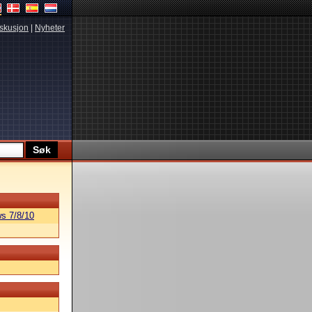
skusjon
|
Nyheter
s 7/8/10