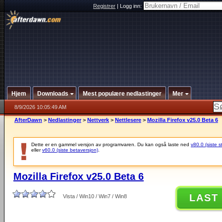
Registrer
|
Logg inn:
Hjem
Downloads
Mest populære nedlastinger
Mer
8/9/2026 10:05:49 AM
AfterDawn
>
Nedlastinger
>
Nettverk
>
Nettlesere
>
Mozilla Firefox v25.0 Beta 6
Dette er en gammel versjon av programvaren. Du kan også laste ned
v80.0 (siste s
eller
v60.0 (siste betaversjon)
.
Mozilla Firefox v25.0 Beta 6
LAST
Vista / Win10 / Win7 / Win8