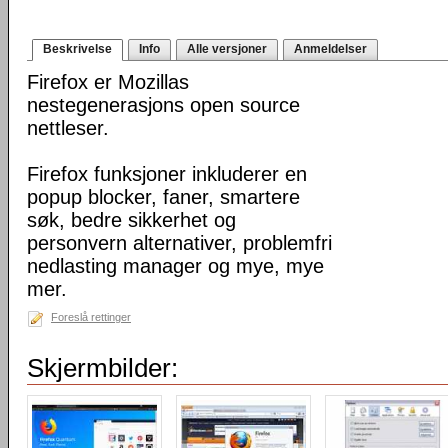
Beskrivelse
Info
Alle versjoner
Anmeldelser
Firefox er Mozillas
nestegenerasjons open source
nettleser.
Firefox funksjoner inkluderer en
popup blocker, faner, smartere
søk, bedre sikkerhet og
personvern alternativer, problemfri
nedlasting manager og mye, mye
mer.
Foreslå rettinger
Skjermbilder: