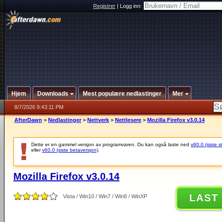
Registrer
|
Logg inn:
Hjem
Downloads
Mest populære nedlastinger
Mer
8/7/2026 9:43:11 PM
AfterDawn
>
Nedlastinger
>
Nettverk
>
Nettlesere
>
Mozilla Firefox v3.0.14
Dette er en gammel versjon av programvaren. Du kan også laste ned
v80.0 (siste s
eller
v60.0 (siste betaversjon)
.
Mozilla Firefox v3.0.14
LAST
Vista / Win10 / Win7 / Win8 / WinXP