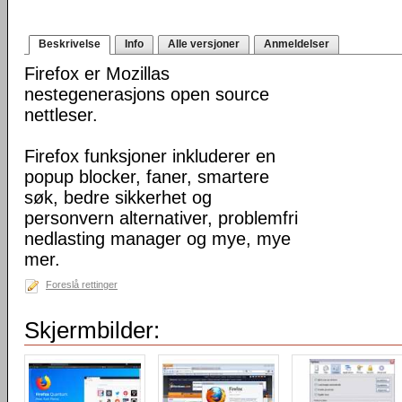
Beskrivelse
Info
Alle versjoner
Anmeldelser
Firefox er Mozillas
nestegenerasjons open source
nettleser.
Firefox funksjoner inkluderer en
popup blocker, faner, smartere
søk, bedre sikkerhet og
personvern alternativer, problemfri
nedlasting manager og mye, mye
mer.
Foreslå rettinger
Skjermbilder: