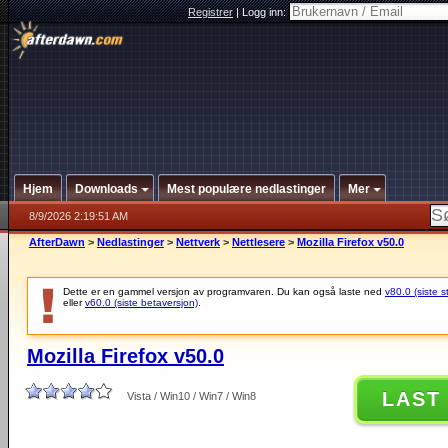
Registrer
|
Logg inn:
Hjem
Downloads
Mest populære nedlastinger
Mer
8/9/2026 2:19:51 AM
AfterDawn
>
Nedlastinger
>
Nettverk
>
Nettlesere
>
Mozilla Firefox v50.0
Dette er en gammel versjon av programvaren. Du kan også laste ned
v80.0 (siste s
eller
v60.0 (siste betaversjon)
.
Mozilla Firefox v50.0
LAST
Vista / Win10 / Win7 / Win8