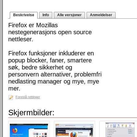
Beskrivelse
Info
Alle versjoner
Anmeldelser
Firefox er Mozillas
nestegenerasjons open source
nettleser.
Firefox funksjoner inkluderer en
popup blocker, faner, smartere
søk, bedre sikkerhet og
personvern alternativer, problemfri
nedlasting manager og mye, mye
mer.
Foreslå rettinger
Skjermbilder: