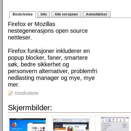
Beskrivelse
Info
Alle versjoner
Anmeldelser
Firefox er Mozillas
nestegenerasjons open source
nettleser.
Firefox funksjoner inkluderer en
popup blocker, faner, smartere
søk, bedre sikkerhet og
personvern alternativer, problemfri
nedlasting manager og mye, mye
mer.
Foreslå rettinger
Skjermbilder: