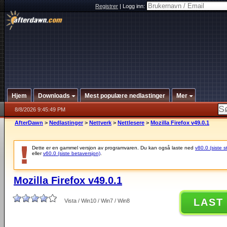
Registrer
|
Logg inn:
Hjem
Downloads
Mest populære nedlastinger
Mer
8/8/2026 9:45:49 PM
AfterDawn
>
Nedlastinger
>
Nettverk
>
Nettlesere
>
Mozilla Firefox v49.0.1
Dette er en gammel versjon av programvaren. Du kan også laste ned
v80.0 (siste s
eller
v60.0 (siste betaversjon)
.
Mozilla Firefox v49.0.1
LAST
Vista / Win10 / Win7 / Win8