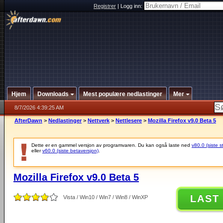
Registrer
|
Logg inn:
Hjem
Downloads
Mest populære nedlastinger
Mer
8/7/2026 4:39:25 AM
AfterDawn
>
Nedlastinger
>
Nettverk
>
Nettlesere
>
Mozilla Firefox v9.0 Beta 5
Dette er en gammel versjon av programvaren. Du kan også laste ned
v80.0 (siste s
eller
v60.0 (siste betaversjon)
.
Mozilla Firefox v9.0 Beta 5
LAST
Vista / Win10 / Win7 / Win8 / WinXP