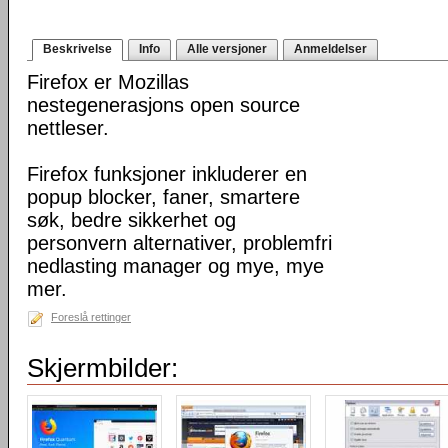
Beskrivelse
Info
Alle versjoner
Anmeldelser
Firefox er Mozillas
nestegenerasjons open source
nettleser.
Firefox funksjoner inkluderer en
popup blocker, faner, smartere
søk, bedre sikkerhet og
personvern alternativer, problemfri
nedlasting manager og mye, mye
mer.
Foreslå rettinger
Skjermbilder: