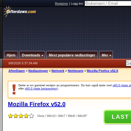
Registrer
|
Logg inn:
Hjem
Downloads
Mest populære nedlastinger
Mer
8/8/2026 5:37:34 AM
AfterDawn
>
Nedlastinger
>
Nettverk
>
Nettlesere
>
Mozilla Firefox v52.0
Dette er en gammel versjon av programvaren. Du kan også laste ned
v80.0 (siste s
eller
v60.0 (siste betaversjon)
.
Mozilla Firefox v52.0
LAST
Vista / Win10 / Win7 / Win8 / WinXP