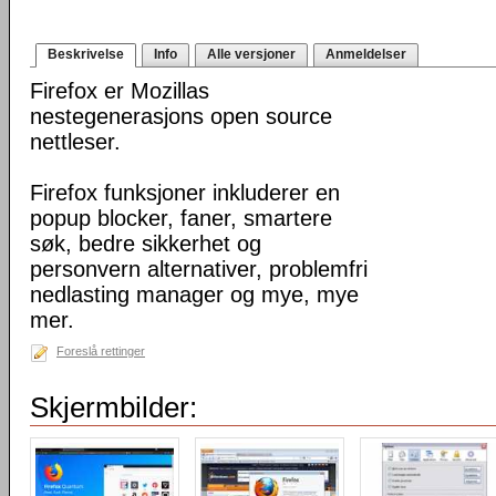
Beskrivelse
Info
Alle versjoner
Anmeldelser
Firefox er Mozillas
nestegenerasjons open source
nettleser.
Firefox funksjoner inkluderer en
popup blocker, faner, smartere
søk, bedre sikkerhet og
personvern alternativer, problemfri
nedlasting manager og mye, mye
mer.
Foreslå rettinger
Skjermbilder: