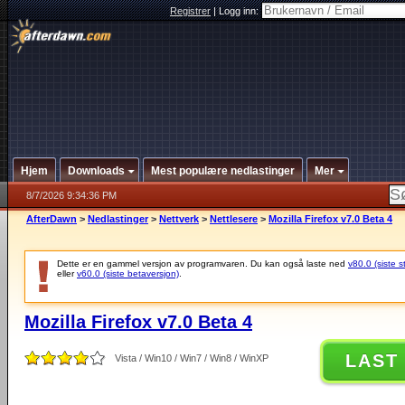
Registrer
|
Logg inn:
Hjem
Downloads
Mest populære nedlastinger
Mer
8/7/2026 9:34:36 PM
AfterDawn
>
Nedlastinger
>
Nettverk
>
Nettlesere
>
Mozilla Firefox v7.0 Beta 4
Dette er en gammel versjon av programvaren. Du kan også laste ned
v80.0 (siste s
eller
v60.0 (siste betaversjon)
.
Mozilla Firefox v7.0 Beta 4
LAST
Vista / Win10 / Win7 / Win8 / WinXP