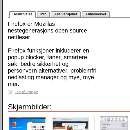
Beskrivelse
Info
Alle versjoner
Anmeldelser
Firefox er Mozillas
nestegenerasjons open source
nettleser.
Firefox funksjoner inkluderer en
popup blocker, faner, smartere
søk, bedre sikkerhet og
personvern alternativer, problemfri
nedlasting manager og mye, mye
mer.
Foreslå rettinger
Skjermbilder: