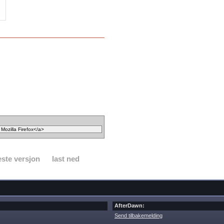
ste versjon
last ned
AfterDawn:
Send tilbakemelding