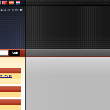
skusjon
|
Nyheter
s 7/8/10