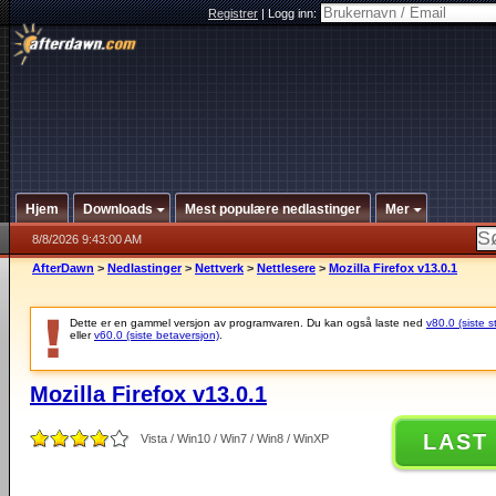
Registrer
|
Logg inn:
Hjem
Downloads
Mest populære nedlastinger
Mer
8/8/2026 9:43:00 AM
AfterDawn
>
Nedlastinger
>
Nettverk
>
Nettlesere
>
Mozilla Firefox v13.0.1
Dette er en gammel versjon av programvaren. Du kan også laste ned
v80.0 (siste s
eller
v60.0 (siste betaversjon)
.
Mozilla Firefox v13.0.1
LAST
Vista / Win10 / Win7 / Win8 / WinXP