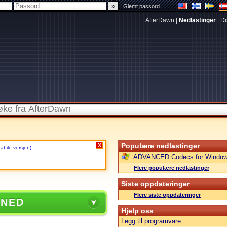
|
Glemt passord
AfterDawn
|
Nedlastinger
|
Di
Populære nedlastinger
X
tabile versjon)
.
ADVANCED Codecs for Window
Flere populære nedlastinger
Siste oppdateringer
Flere siste oppdateringer
 NED
Hjelp oss
Legg til programvare