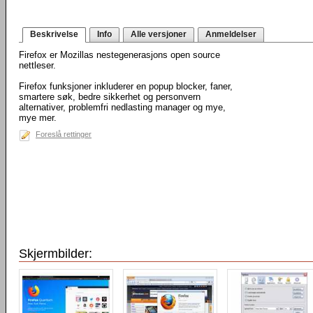
Beskrivelse
Info
Alle versjoner
Anmeldelser
Firefox er Mozillas nestegenerasjons open source
nettleser.
Firefox funksjoner inkluderer en popup blocker, faner,
smartere søk, bedre sikkerhet og personvern
alternativer, problemfri nedlasting manager og mye,
mye mer.
Foreslå rettinger
Skjermbilder: