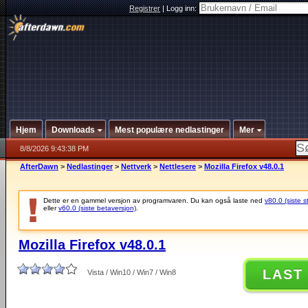
Registrer
|
Logg inn:
Hjem
Downloads
Mest populære nedlastinger
Mer
8/8/2026 9:43:38 PM
AfterDawn
>
Nedlastinger
>
Nettverk
>
Nettlesere
>
Mozilla Firefox v48.0.1
Dette er en gammel versjon av programvaren. Du kan også laste ned
v80.0 (siste s
eller
v60.0 (siste betaversjon)
.
Mozilla Firefox v48.0.1
LAST
Vista / Win10 / Win7 / Win8