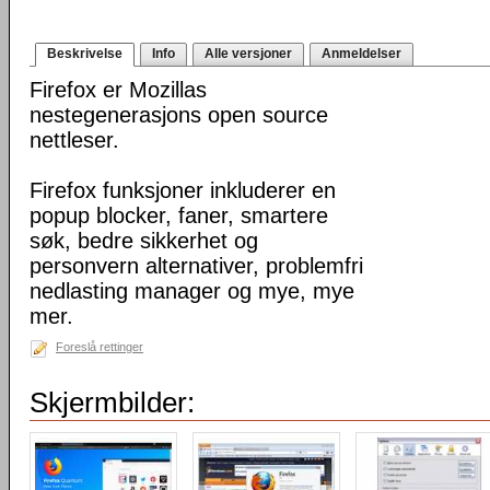
Beskrivelse
Info
Alle versjoner
Anmeldelser
Firefox er Mozillas
nestegenerasjons open source
nettleser.
Firefox funksjoner inkluderer en
popup blocker, faner, smartere
søk, bedre sikkerhet og
personvern alternativer, problemfri
nedlasting manager og mye, mye
mer.
Foreslå rettinger
Skjermbilder: