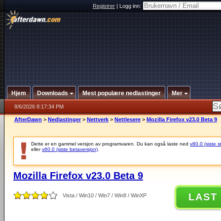
Registrer
|
Logg inn:
Hjem
Downloads
Mest populære nedlastinger
Mer
8/6/2026 8:17:34 PM
AfterDawn
>
Nedlastinger
>
Nettverk
>
Nettlesere
>
Mozilla Firefox v23.0 Beta 9
Dette er en gammel versjon av programvaren. Du kan også laste ned
v80.0 (siste s
eller
v60.0 (siste betaversjon)
.
Mozilla Firefox v23.0 Beta 9
LAST
Vista / Win10 / Win7 / Win8 / WinXP