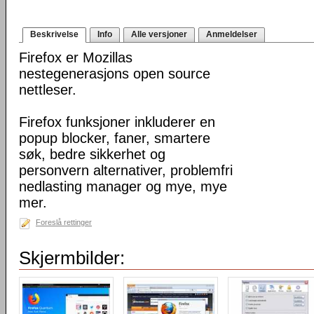
Beskrivelse
Info
Alle versjoner
Anmeldelser
Firefox er Mozillas
nestegenerasjons open source
nettleser.
Firefox funksjoner inkluderer en
popup blocker, faner, smartere
søk, bedre sikkerhet og
personvern alternativer, problemfri
nedlasting manager og mye, mye
mer.
Foreslå rettinger
Skjermbilder: