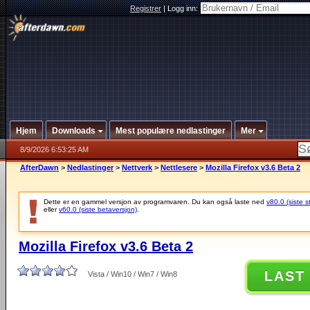
Registrer
|
Logg inn:
Hjem
Downloads
Mest populære nedlastinger
Mer
8/9/2026 6:53:25 AM
AfterDawn
>
Nedlastinger
>
Nettverk
>
Nettlesere
>
Mozilla Firefox v3.6 Beta 2
Dette er en gammel versjon av programvaren. Du kan også laste ned
v80.0 (siste s
eller
v60.0 (siste betaversjon)
.
Mozilla Firefox v3.6 Beta 2
LAST
Vista / Win10 / Win7 / Win8