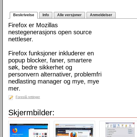
Beskrivelse
Info
Alle versjoner
Anmeldelser
Firefox er Mozillas
nestegenerasjons open source
nettleser.
Firefox funksjoner inkluderer en
popup blocker, faner, smartere
søk, bedre sikkerhet og
personvern alternativer, problemfri
nedlasting manager og mye, mye
mer.
Foreslå rettinger
Skjermbilder: