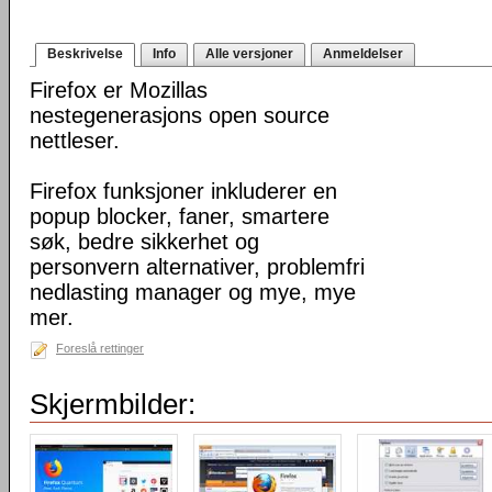
Beskrivelse
Info
Alle versjoner
Anmeldelser
Firefox er Mozillas
nestegenerasjons open source
nettleser.
Firefox funksjoner inkluderer en
popup blocker, faner, smartere
søk, bedre sikkerhet og
personvern alternativer, problemfri
nedlasting manager og mye, mye
mer.
Foreslå rettinger
Skjermbilder: