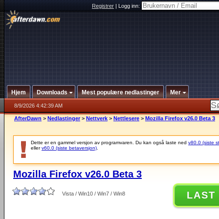
Registrer
|
Logg inn:
Hjem
Downloads
Mest populære nedlastinger
Mer
8/9/2026 4:42:39 AM
AfterDawn
>
Nedlastinger
>
Nettverk
>
Nettlesere
>
Mozilla Firefox v26.0 Beta 3
Dette er en gammel versjon av programvaren. Du kan også laste ned
v80.0 (siste s
eller
v60.0 (siste betaversjon)
.
Mozilla Firefox v26.0 Beta 3
LAST
Vista / Win10 / Win7 / Win8