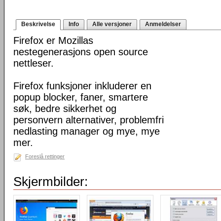
Beskrivelse
Info
Alle versjoner
Anmeldelser
Firefox er Mozillas
nestegenerasjons open source
nettleser.
Firefox funksjoner inkluderer en
popup blocker, faner, smartere
søk, bedre sikkerhet og
personvern alternativer, problemfri
nedlasting manager og mye, mye
mer.
Foreslå rettinger
Skjermbilder: