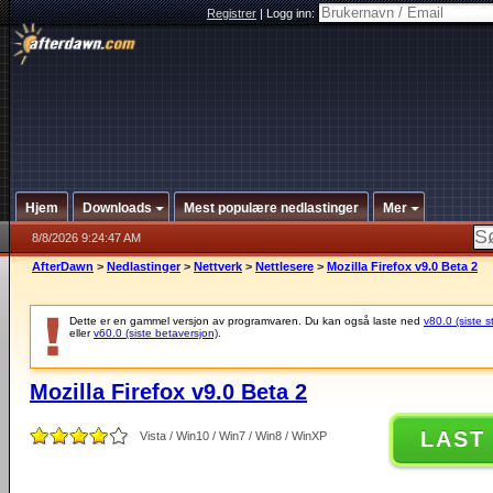
Registrer
|
Logg inn:
Hjem
Downloads
Mest populære nedlastinger
Mer
8/8/2026 9:24:47 AM
AfterDawn
>
Nedlastinger
>
Nettverk
>
Nettlesere
>
Mozilla Firefox v9.0 Beta 2
Dette er en gammel versjon av programvaren. Du kan også laste ned
v80.0 (siste s
eller
v60.0 (siste betaversjon)
.
Mozilla Firefox v9.0 Beta 2
LAST
Vista / Win10 / Win7 / Win8 / WinXP