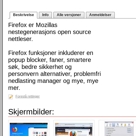
Beskrivelse
Info
Alle versjoner
Anmeldelser
Firefox er Mozillas
nestegenerasjons open source
nettleser.
Firefox funksjoner inkluderer en
popup blocker, faner, smartere
søk, bedre sikkerhet og
personvern alternativer, problemfri
nedlasting manager og mye, mye
mer.
Foreslå rettinger
Skjermbilder: