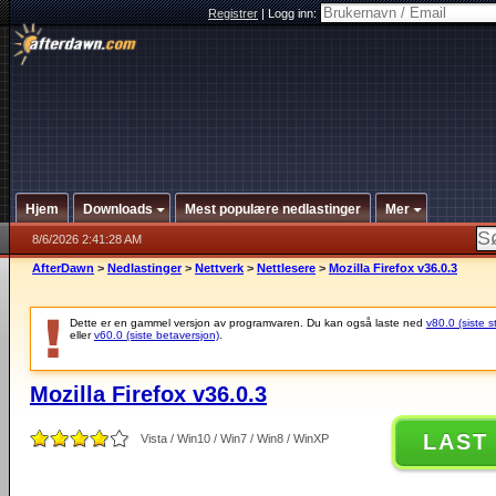
Registrer
|
Logg inn:
Hjem
Downloads
Mest populære nedlastinger
Mer
8/6/2026 2:41:28 AM
AfterDawn
>
Nedlastinger
>
Nettverk
>
Nettlesere
>
Mozilla Firefox v36.0.3
Dette er en gammel versjon av programvaren. Du kan også laste ned
v80.0 (siste s
eller
v60.0 (siste betaversjon)
.
Mozilla Firefox v36.0.3
LAST
Vista / Win10 / Win7 / Win8 / WinXP