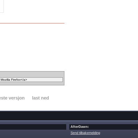
ste versjon
last ned
AfterDawn:
Send tilbakemelding