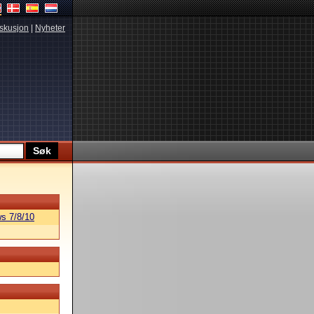
skusjon
|
Nyheter
s 7/8/10