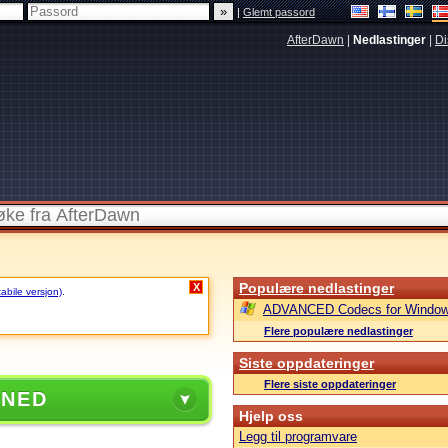
|
Glemt passord
AfterDawn
|
Nedlastinger
|
Di
Populære nedlastinger
X
tabile versjon)
.
ADVANCED Codecs for Window
Flere populære nedlastinger
Siste oppdateringer
Flere siste oppdateringer
 NED
Hjelp oss
Legg til programvare