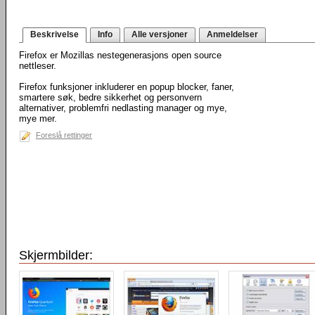
Beskrivelse
Info
Alle versjoner
Anmeldelser
Firefox er Mozillas nestegenerasjons open source
nettleser.
Firefox funksjoner inkluderer en popup blocker, faner,
smartere søk, bedre sikkerhet og personvern
alternativer, problemfri nedlasting manager og mye,
mye mer.
Foreslå rettinger
Skjermbilder: