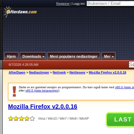
Registrer
|
Logg inn:
Hjem
Downloads
Mest populære nedlastinger
Mer
8/7/2026 4:28:05 AM
AfterDawn
>
Nedlastinger
>
Nettverk
>
Nettlesere
>
Mozilla Firefox v2.0.0.16
Dette er en gammel versjon av programvaren. Du kan også laste ned
v80.0 (siste s
eller
v60.0 (siste betaversjon)
.
Mozilla Firefox v2.0.0.16
LAST
Vista / Win10 / Win7 / Win8 / WinXP