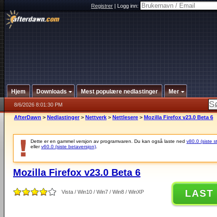
Registrer
|
Logg inn:
Hjem
Downloads
Mest populære nedlastinger
Mer
8/6/2026 8:01:30 PM
AfterDawn
>
Nedlastinger
>
Nettverk
>
Nettlesere
>
Mozilla Firefox v23.0 Beta 6
Dette er en gammel versjon av programvaren. Du kan også laste ned
v80.0 (siste s
eller
v60.0 (siste betaversjon)
.
Mozilla Firefox v23.0 Beta 6
LAST
Vista / Win10 / Win7 / Win8 / WinXP