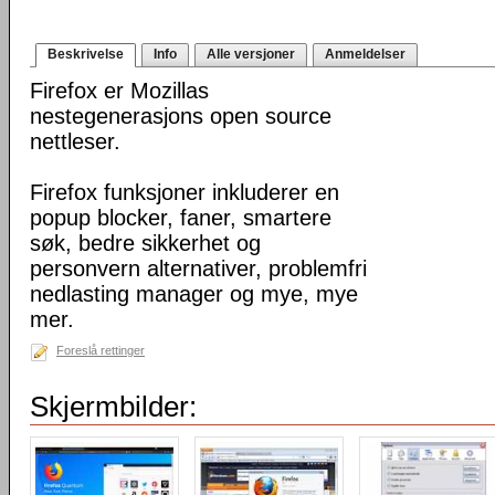
Beskrivelse
Info
Alle versjoner
Anmeldelser
Firefox er Mozillas
nestegenerasjons open source
nettleser.
Firefox funksjoner inkluderer en
popup blocker, faner, smartere
søk, bedre sikkerhet og
personvern alternativer, problemfri
nedlasting manager og mye, mye
mer.
Foreslå rettinger
Skjermbilder: