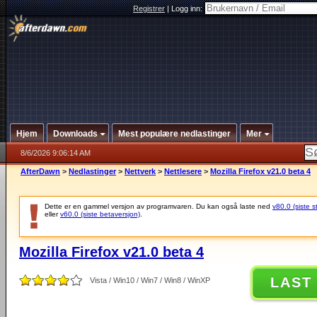
Registrer
|
Logg inn:
Hjem
Downloads
Mest populære nedlastinger
Mer
8/6/2026 9:06:14 AM
AfterDawn
>
Nedlastinger
>
Nettverk
>
Nettlesere
>
Mozilla Firefox v21.0 beta 4
Dette er en gammel versjon av programvaren. Du kan også laste ned
v80.0 (siste s
eller
v60.0 (siste betaversjon)
.
Mozilla Firefox v21.0 beta 4
LAST
Vista / Win10 / Win7 / Win8 / WinXP