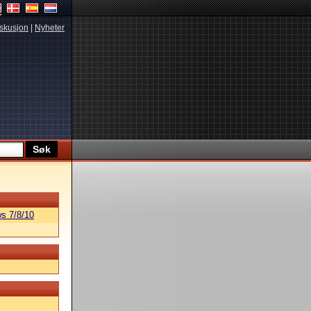
skusjon
|
Nyheter
s 7/8/10