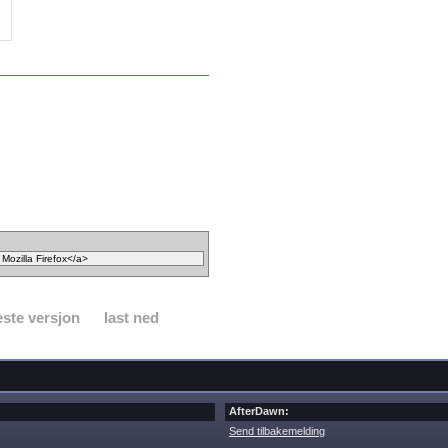
ste versjon
last ned
AfterDawn:
Send tilbakemelding