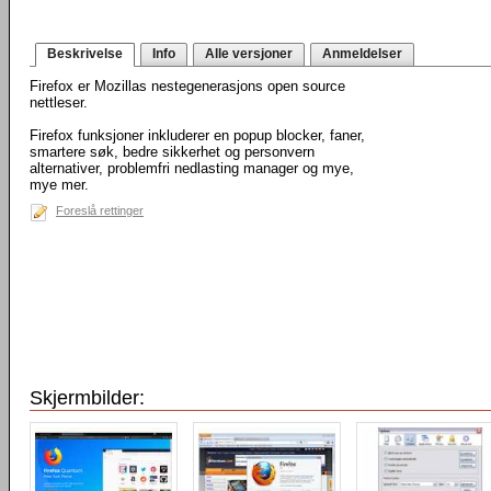
Beskrivelse
Info
Alle versjoner
Anmeldelser
Firefox er Mozillas nestegenerasjons open source
nettleser.
Firefox funksjoner inkluderer en popup blocker, faner,
smartere søk, bedre sikkerhet og personvern
alternativer, problemfri nedlasting manager og mye,
mye mer.
Foreslå rettinger
Skjermbilder: