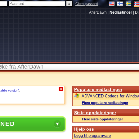
|
Glemt passord
AfterDawn
|
Nedlastinger
|
Di
Populære nedlastinger
X
tabile versjon)
.
ADVANCED Codecs for Window
Flere populære nedlastinger
Siste oppdateringer
Flere siste oppdateringer
 NED
Hjelp oss
Legg til programvare