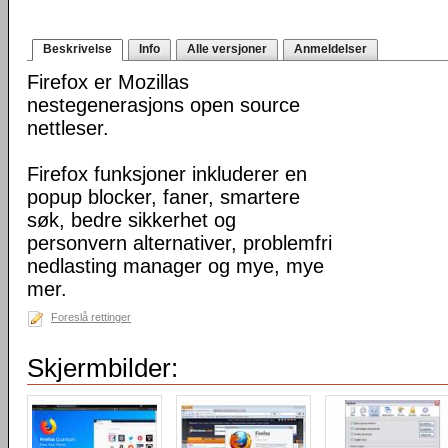
Beskrivelse
Info
Alle versjoner
Anmeldelser
Firefox er Mozillas
nestegenerasjons open source
nettleser.
Firefox funksjoner inkluderer en
popup blocker, faner, smartere
søk, bedre sikkerhet og
personvern alternativer, problemfri
nedlasting manager og mye, mye
mer.
Foreslå rettinger
Skjermbilder: