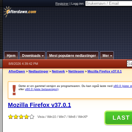
Registrer
|
Logg inn:
Hjem
Downloads
Mest populære nedlastinger
Mer
8/8/2026 4:39:42 PM
AfterDawn
>
Nedlastinger
>
Nettverk
>
Nettlesere
>
Mozilla Firefox v37.0.1
Dette er en gammel versjon av programvaren. Du kan også laste ned
v80.0 (siste s
eller
v60.0 (siste betaversjon)
.
Mozilla Firefox v37.0.1
LAST
Vista / Win10 / Win7 / Win8 / WinXP