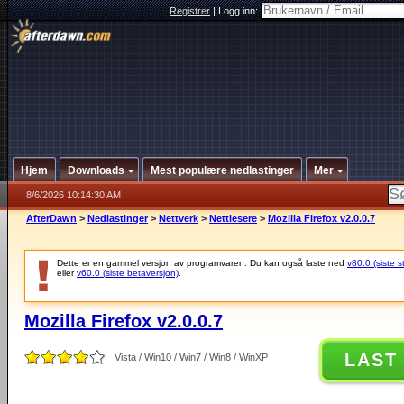
Registrer
|
Logg inn:
Hjem
Downloads
Mest populære nedlastinger
Mer
8/6/2026 10:14:30 AM
AfterDawn
>
Nedlastinger
>
Nettverk
>
Nettlesere
>
Mozilla Firefox v2.0.0.7
Dette er en gammel versjon av programvaren. Du kan også laste ned
v80.0 (siste s
eller
v60.0 (siste betaversjon)
.
Mozilla Firefox v2.0.0.7
LAST
Vista / Win10 / Win7 / Win8 / WinXP