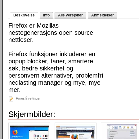
Beskrivelse
Info
Alle versjoner
Anmeldelser
Firefox er Mozillas
nestegenerasjons open source
nettleser.
Firefox funksjoner inkluderer en
popup blocker, faner, smartere
søk, bedre sikkerhet og
personvern alternativer, problemfri
nedlasting manager og mye, mye
mer.
Foreslå rettinger
Skjermbilder: