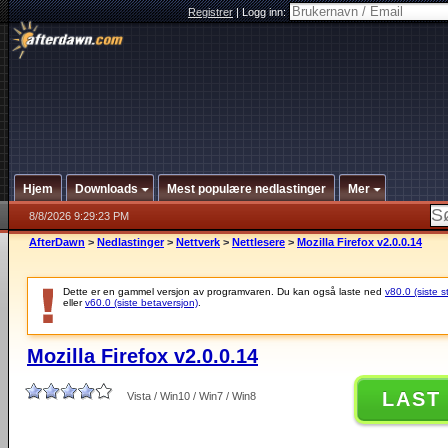
Registrer
|
Logg inn:
Hjem
Downloads
Mest populære nedlastinger
Mer
8/8/2026 9:29:23 PM
AfterDawn
>
Nedlastinger
>
Nettverk
>
Nettlesere
>
Mozilla Firefox v2.0.0.14
Dette er en gammel versjon av programvaren. Du kan også laste ned
v80.0 (siste s
eller
v60.0 (siste betaversjon)
.
Mozilla Firefox v2.0.0.14
LAST
Vista / Win10 / Win7 / Win8