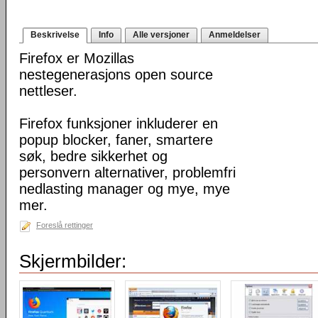
Beskrivelse
Info
Alle versjoner
Anmeldelser
Firefox er Mozillas
nestegenerasjons open source
nettleser.
Firefox funksjoner inkluderer en
popup blocker, faner, smartere
søk, bedre sikkerhet og
personvern alternativer, problemfri
nedlasting manager og mye, mye
mer.
Foreslå rettinger
Skjermbilder: