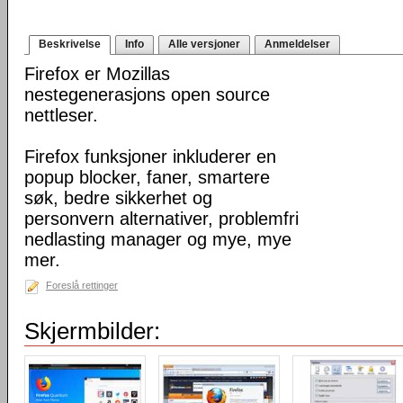
Beskrivelse
Info
Alle versjoner
Anmeldelser
Firefox er Mozillas
nestegenerasjons open source
nettleser.
Firefox funksjoner inkluderer en
popup blocker, faner, smartere
søk, bedre sikkerhet og
personvern alternativer, problemfri
nedlasting manager og mye, mye
mer.
Foreslå rettinger
Skjermbilder: