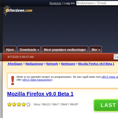
Registrer
|
Logg inn:
Hjem
Downloads
Mest populære nedlastinger
Mer
8/7/2026 5:09:47 AM
AfterDawn
>
Nedlastinger
>
Nettverk
>
Nettlesere
>
Mozilla Firefox v9.0 Beta 1
Dette er en gammel versjon av programvaren. Du kan også laste ned
v80.0 (siste s
eller
v60.0 (siste betaversjon)
.
Mozilla Firefox v9.0 Beta 1
LAST
Vista / Win10 / Win7 / Win8 / WinXP