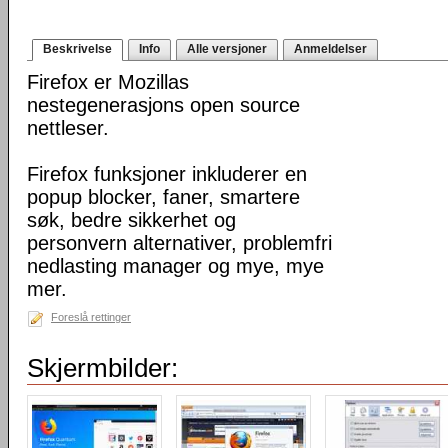
Beskrivelse
Info
Alle versjoner
Anmeldelser
Firefox er Mozillas
nestegenerasjons open source
nettleser.
Firefox funksjoner inkluderer en
popup blocker, faner, smartere
søk, bedre sikkerhet og
personvern alternativer, problemfri
nedlasting manager og mye, mye
mer.
Foreslå rettinger
Skjermbilder: