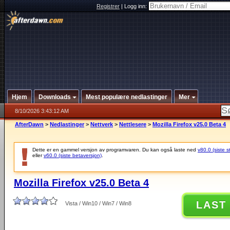
Registrer
|
Logg inn:
Hjem
Downloads
Mest populære nedlastinger
Mer
8/10/2026 3:43:12 AM
AfterDawn
>
Nedlastinger
>
Nettverk
>
Nettlesere
>
Mozilla Firefox v25.0 Beta 4
Dette er en gammel versjon av programvaren. Du kan også laste ned
v80.0 (siste s
eller
v60.0 (siste betaversjon)
.
Mozilla Firefox v25.0 Beta 4
LAST
Vista / Win10 / Win7 / Win8