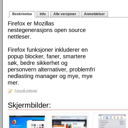
Beskrivelse
Info
Alle versjoner
Anmeldelser
Firefox er Mozillas
nestegenerasjons open source
nettleser.
Firefox funksjoner inkluderer en
popup blocker, faner, smartere
søk, bedre sikkerhet og
personvern alternativer, problemfri
nedlasting manager og mye, mye
mer.
Foreslå rettinger
Skjermbilder: