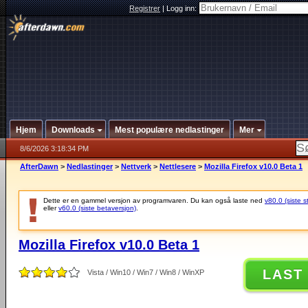
Registrer
|
Logg inn:
Hjem
Downloads
Mest populære nedlastinger
Mer
8/6/2026 3:18:34 PM
AfterDawn
>
Nedlastinger
>
Nettverk
>
Nettlesere
>
Mozilla Firefox v10.0 Beta 1
Dette er en gammel versjon av programvaren. Du kan også laste ned
v80.0 (siste s
eller
v60.0 (siste betaversjon)
.
Mozilla Firefox v10.0 Beta 1
LAST
Vista / Win10 / Win7 / Win8 / WinXP