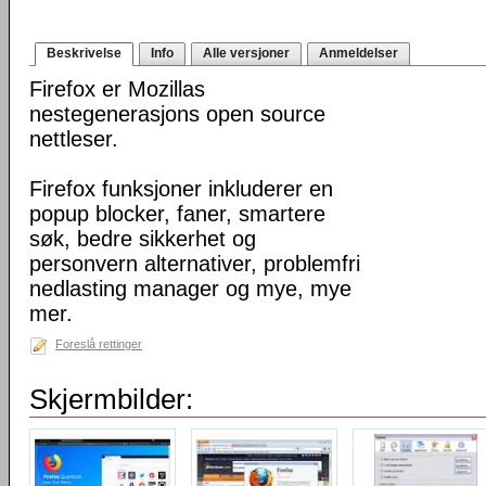
Beskrivelse
Info
Alle versjoner
Anmeldelser
Firefox er Mozillas
nestegenerasjons open source
nettleser.
Firefox funksjoner inkluderer en
popup blocker, faner, smartere
søk, bedre sikkerhet og
personvern alternativer, problemfri
nedlasting manager og mye, mye
mer.
Foreslå rettinger
Skjermbilder: