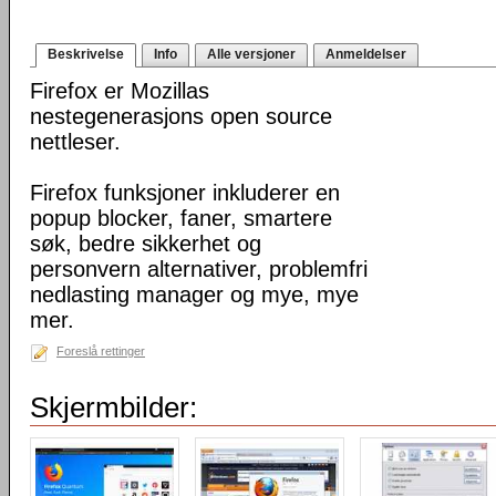
Beskrivelse
Info
Alle versjoner
Anmeldelser
Firefox er Mozillas
nestegenerasjons open source
nettleser.
Firefox funksjoner inkluderer en
popup blocker, faner, smartere
søk, bedre sikkerhet og
personvern alternativer, problemfri
nedlasting manager og mye, mye
mer.
Foreslå rettinger
Skjermbilder: