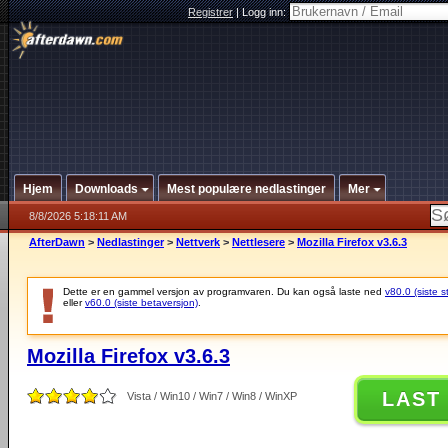
Registrer
|
Logg inn:
Hjem
Downloads
Mest populære nedlastinger
Mer
8/8/2026 5:18:11 AM
AfterDawn
>
Nedlastinger
>
Nettverk
>
Nettlesere
>
Mozilla Firefox v3.6.3
Dette er en gammel versjon av programvaren. Du kan også laste ned
v80.0 (siste s
eller
v60.0 (siste betaversjon)
.
Mozilla Firefox v3.6.3
LAST
Vista / Win10 / Win7 / Win8 / WinXP