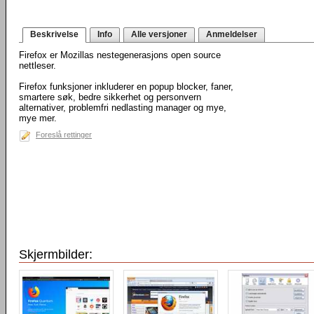
Beskrivelse
Info
Alle versjoner
Anmeldelser
Firefox er Mozillas nestegenerasjons open source
nettleser.
Firefox funksjoner inkluderer en popup blocker, faner,
smartere søk, bedre sikkerhet og personvern
alternativer, problemfri nedlasting manager og mye,
mye mer.
Foreslå rettinger
Skjermbilder: