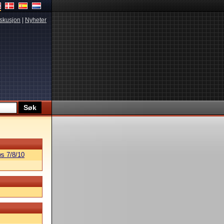
skusjon
|
Nyheter
s 7/8/10