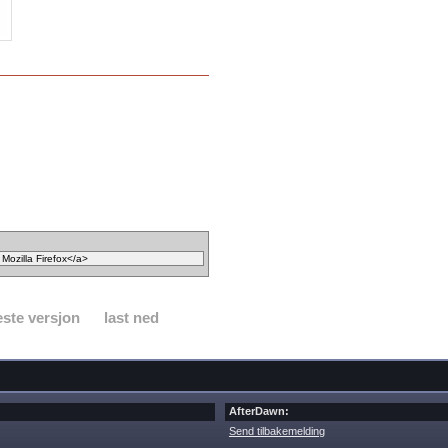
ste versjon
last ned
AfterDawn:
Send tilbakemelding