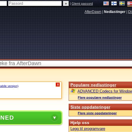
|
Glemt passord
AfterDawn
|
Nedlastinger
|
Di
Populære nedlastinger
X
tabile versjon)
.
ADVANCED Codecs for Window
Flere populære nedlastinger
Siste oppdateringer
Flere siste oppdateringer
 NED
Hjelp oss
Legg til programvare