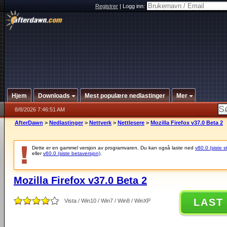
Registrer
|
Logg inn:
Hjem
Downloads
Mest populære nedlastinger
Mer
8/8/2026 7:46:51 AM
AfterDawn
>
Nedlastinger
>
Nettverk
>
Nettlesere
>
Mozilla Firefox v37.0 Beta 2
Dette er en gammel versjon av programvaren. Du kan også laste ned
v80.0 (siste s
eller
v60.0 (siste betaversjon)
.
Mozilla Firefox v37.0 Beta 2
LAST
Vista / Win10 / Win7 / Win8 / WinXP