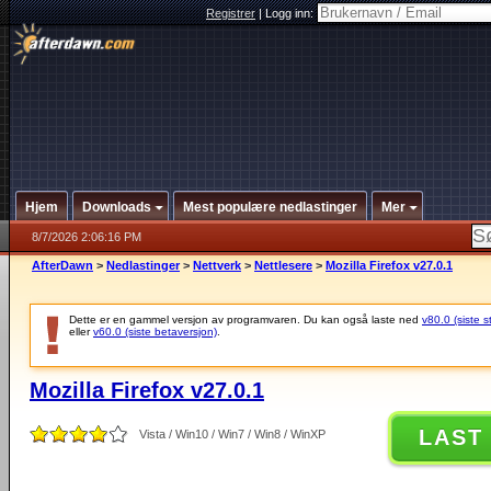
Registrer
|
Logg inn:
Hjem
Downloads
Mest populære nedlastinger
Mer
8/7/2026 2:06:16 PM
AfterDawn
>
Nedlastinger
>
Nettverk
>
Nettlesere
>
Mozilla Firefox v27.0.1
Dette er en gammel versjon av programvaren. Du kan også laste ned
v80.0 (siste s
eller
v60.0 (siste betaversjon)
.
Mozilla Firefox v27.0.1
LAST
Vista / Win10 / Win7 / Win8 / WinXP