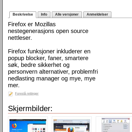
Beskrivelse
Info
Alle versjoner
Anmeldelser
Firefox er Mozillas
nestegenerasjons open source
nettleser.
Firefox funksjoner inkluderer en
popup blocker, faner, smartere
søk, bedre sikkerhet og
personvern alternativer, problemfri
nedlasting manager og mye, mye
mer.
Foreslå rettinger
Skjermbilder: