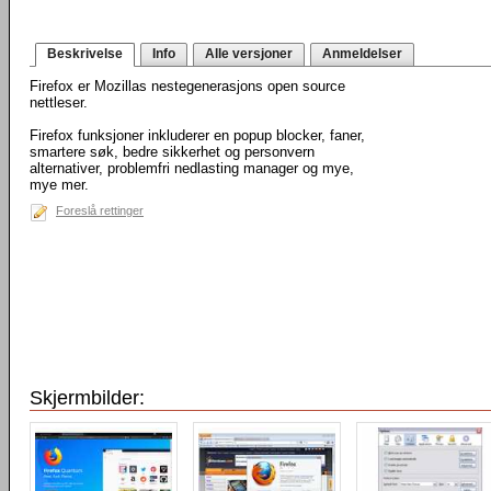
Beskrivelse
Info
Alle versjoner
Anmeldelser
Firefox er Mozillas nestegenerasjons open source
nettleser.
Firefox funksjoner inkluderer en popup blocker, faner,
smartere søk, bedre sikkerhet og personvern
alternativer, problemfri nedlasting manager og mye,
mye mer.
Foreslå rettinger
Skjermbilder: