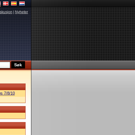
skusjon
|
Nyheter
s 7/8/10