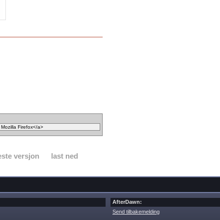
ste versjon
last ned
AfterDawn:
Send tilbakemelding