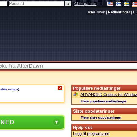
|
Glemt passord
AfterDawn
|
Nedlastinger
|
Di
Populære nedlastinger
X
tabile versjon)
.
ADVANCED Codecs for Window
Flere populære nedlastinger
Siste oppdateringer
Flere siste oppdateringer
 NED
Hjelp oss
Legg til programvare