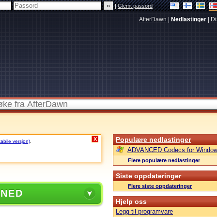
|
Glemt passord
AfterDawn
|
Nedlastinger
|
Di
Populære nedlastinger
X
tabile versjon)
.
ADVANCED Codecs for Window
Flere populære nedlastinger
Siste oppdateringer
Flere siste oppdateringer
 NED
Hjelp oss
Legg til programvare