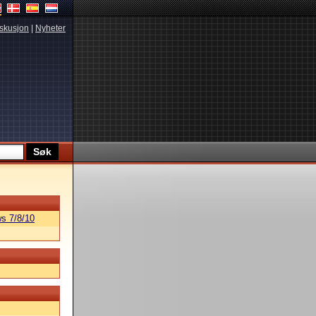
skusjon
|
Nyheter
s 7/8/10