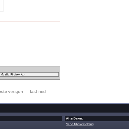
ste versjon
last ned
AfterDawn:
Send tilbakemelding