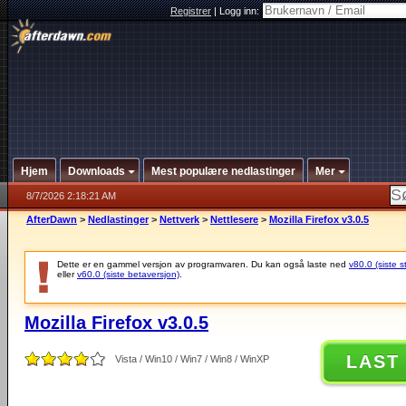
Registrer
|
Logg inn:
Hjem
Downloads
Mest populære nedlastinger
Mer
8/7/2026 2:18:21 AM
AfterDawn
>
Nedlastinger
>
Nettverk
>
Nettlesere
>
Mozilla Firefox v3.0.5
Dette er en gammel versjon av programvaren. Du kan også laste ned
v80.0 (siste s
eller
v60.0 (siste betaversjon)
.
Mozilla Firefox v3.0.5
LAST
Vista / Win10 / Win7 / Win8 / WinXP