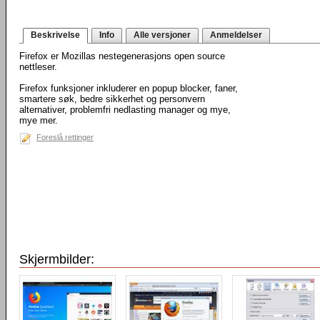
Beskrivelse
Info
Alle versjoner
Anmeldelser
Firefox er Mozillas nestegenerasjons open source
nettleser.
Firefox funksjoner inkluderer en popup blocker, faner,
smartere søk, bedre sikkerhet og personvern
alternativer, problemfri nedlasting manager og mye,
mye mer.
Foreslå rettinger
Skjermbilder: