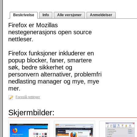
Beskrivelse
Info
Alle versjoner
Anmeldelser
Firefox er Mozillas
nestegenerasjons open source
nettleser.
Firefox funksjoner inkluderer en
popup blocker, faner, smartere
søk, bedre sikkerhet og
personvern alternativer, problemfri
nedlasting manager og mye, mye
mer.
Foreslå rettinger
Skjermbilder: