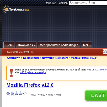
Registrer
|
Logg inn:
Hjem
Downloads
Mest populære nedlastinger
Mer
8/10/2026 10:49:03 AM
AfterDawn
>
Nedlastinger
>
Nettverk
>
Nettlesere
>
Mozilla Firefox v12.0
Dette er en gammel versjon av programvaren. Du kan også laste ned
v80.0 (siste s
eller
v60.0 (siste betaversjon)
.
Mozilla Firefox v12.0
LAST
Vista / Win10 / Win7 / Win8