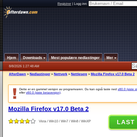
Registrer
|
Logg inn:
Hjem
Downloads
Mest populære nedlastinger
Mer
8/8/2026 1:27:48 AM
AfterDawn
>
Nedlastinger
>
Nettverk
>
Nettlesere
>
Mozilla Firefox v17.0 Beta 2
Dette er en gammel versjon av programvaren. Du kan også laste ned
v80.0 (siste s
eller
v60.0 (siste betaversjon)
.
Mozilla Firefox v17.0 Beta 2
LAST
Vista / Win10 / Win7 / Win8 / WinXP