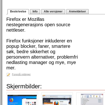
Beskrivelse
Info
Alle versjoner
Anmeldelser
Firefox er Mozillas
nestegenerasjons open source
nettleser.
Firefox funksjoner inkluderer en
popup blocker, faner, smartere
søk, bedre sikkerhet og
personvern alternativer, problemfri
nedlasting manager og mye, mye
mer.
Foreslå rettinger
Skjermbilder: