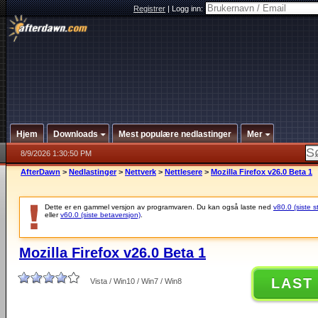
Registrer
|
Logg inn:
Hjem
Downloads
Mest populære nedlastinger
Mer
8/9/2026 1:30:50 PM
AfterDawn
>
Nedlastinger
>
Nettverk
>
Nettlesere
>
Mozilla Firefox v26.0 Beta 1
Dette er en gammel versjon av programvaren. Du kan også laste ned
v80.0 (siste s
eller
v60.0 (siste betaversjon)
.
Mozilla Firefox v26.0 Beta 1
LAST
Vista / Win10 / Win7 / Win8