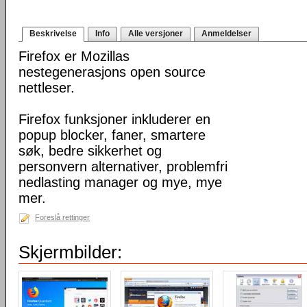
Beskrivelse
Info
Alle versjoner
Anmeldelser
Firefox er Mozillas
nestegenerasjons open source
nettleser.
Firefox funksjoner inkluderer en
popup blocker, faner, smartere
søk, bedre sikkerhet og
personvern alternativer, problemfri
nedlasting manager og mye, mye
mer.
Foreslå rettinger
Skjermbilder: