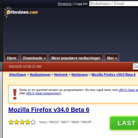
Registrer
|
Logg inn:
Hjem
Downloads
Mest populære nedlastinger
Mer
8/8/2026 10:08:22 AM
AfterDawn
>
Nedlastinger
>
Nettverk
>
Nettlesere
>
Mozilla Firefox v34.0 Beta 6
Dette er en gammel versjon av programvaren. Du kan også laste ned
v80.0 (siste s
eller
v60.0 (siste betaversjon)
.
Mozilla Firefox v34.0 Beta 6
LAST
Vista / Win10 / Win7 / Win8 / WinXP