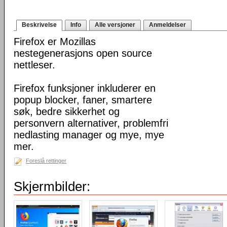
Beskrivelse
Info
Alle versjoner
Anmeldelser
Firefox er Mozillas
nestegenerasjons open source
nettleser.
Firefox funksjoner inkluderer en
popup blocker, faner, smartere
søk, bedre sikkerhet og
personvern alternativer, problemfri
nedlasting manager og mye, mye
mer.
Foreslå rettinger
Skjermbilder: