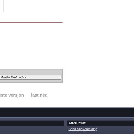
ste versjon
last ned
AfterDawn:
Send tilbakemelding