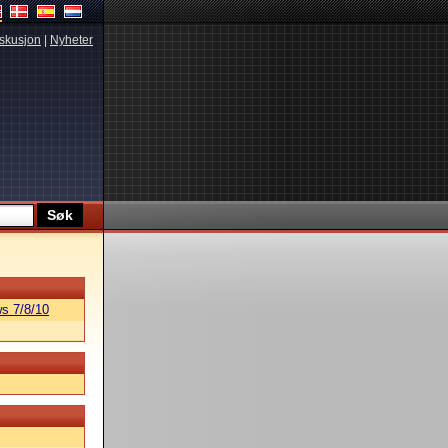
skusjon
|
Nyheter
s 7/8/10