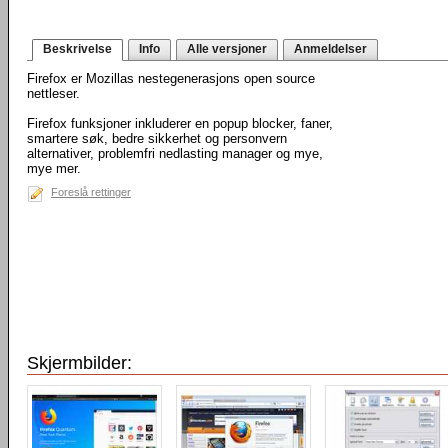
Beskrivelse
Info
Alle versjoner
Anmeldelser
Firefox er Mozillas nestegenerasjons open source
nettleser.
Firefox funksjoner inkluderer en popup blocker, faner,
smartere søk, bedre sikkerhet og personvern
alternativer, problemfri nedlasting manager og mye,
mye mer.
Foreslå rettinger
Skjermbilder: