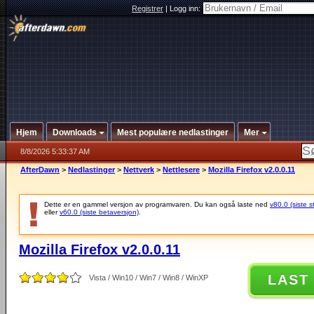
Registrer
|
Logg inn:
Hjem
Downloads
Mest populære nedlastinger
Mer
8/8/2026 5:33:37 AM
AfterDawn
>
Nedlastinger
>
Nettverk
>
Nettlesere
>
Mozilla Firefox v2.0.0.11
Dette er en gammel versjon av programvaren. Du kan også laste ned
v80.0 (siste s
eller
v60.0 (siste betaversjon)
.
Mozilla Firefox v2.0.0.11
LAST
Vista / Win10 / Win7 / Win8 / WinXP