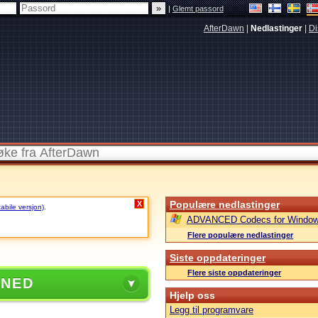
|
Glemt passord
AfterDawn
|
Nedlastinger
|
Di
Populære nedlastinger
X
tabile versjon)
.
ADVANCED Codecs for Window
Flere populære nedlastinger
Siste oppdateringer
Flere siste oppdateringer
 NED
Hjelp oss
Legg til programvare