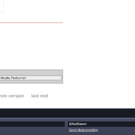
ste versjon
last ned
AfterDawn:
Send tilbakemelding