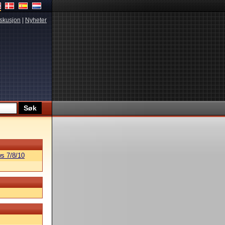
skusjon
|
Nyheter
s 7/8/10