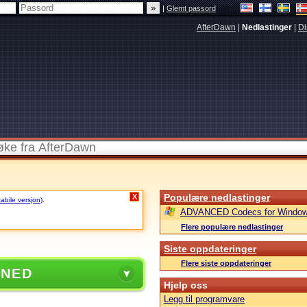
|
Glemt passord
AfterDawn
|
Nedlastinger
|
Di
Populære nedlastinger
X
tabile versjon)
.
ADVANCED Codecs for Window
Flere populære nedlastinger
Siste oppdateringer
Flere siste oppdateringer
 NED
Hjelp oss
Legg til programvare