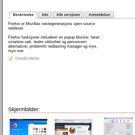
Beskrivelse
Info
Alle versjoner
Anmeldelser
Firefox er Mozillas nestegenerasjons open source
nettleser.
Firefox funksjoner inkluderer en popup blocker, faner,
smartere søk, bedre sikkerhet og personvern
alternativer, problemfri nedlasting manager og mye,
mye mer.
Foreslå rettinger
Skjermbilder: