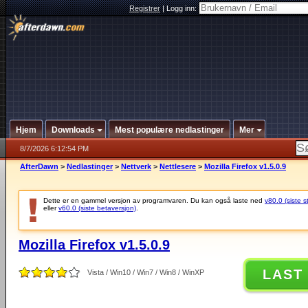
Registrer
|
Logg inn:
Hjem
Downloads
Mest populære nedlastinger
Mer
8/7/2026 6:12:54 PM
AfterDawn
>
Nedlastinger
>
Nettverk
>
Nettlesere
>
Mozilla Firefox v1.5.0.9
Dette er en gammel versjon av programvaren. Du kan også laste ned
v80.0 (siste s
eller
v60.0 (siste betaversjon)
.
Mozilla Firefox v1.5.0.9
LAST
Vista / Win10 / Win7 / Win8 / WinXP