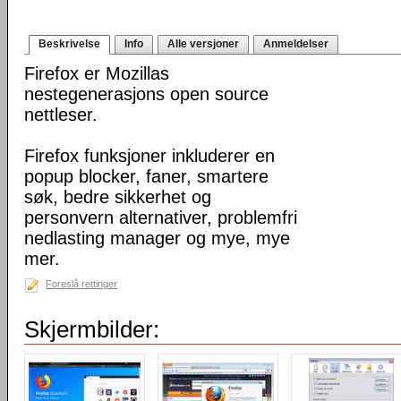
Beskrivelse
Info
Alle versjoner
Anmeldelser
Firefox er Mozillas
nestegenerasjons open source
nettleser.
Firefox funksjoner inkluderer en
popup blocker, faner, smartere
søk, bedre sikkerhet og
personvern alternativer, problemfri
nedlasting manager og mye, mye
mer.
Foreslå rettinger
Skjermbilder: