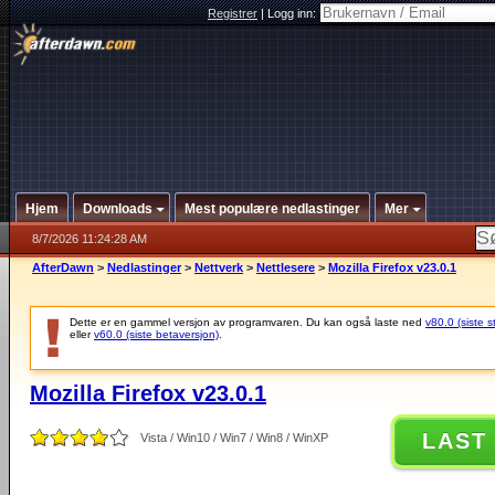
Registrer
|
Logg inn:
Hjem
Downloads
Mest populære nedlastinger
Mer
8/7/2026 11:24:28 AM
AfterDawn
>
Nedlastinger
>
Nettverk
>
Nettlesere
>
Mozilla Firefox v23.0.1
Dette er en gammel versjon av programvaren. Du kan også laste ned
v80.0 (siste s
eller
v60.0 (siste betaversjon)
.
Mozilla Firefox v23.0.1
LAST
Vista / Win10 / Win7 / Win8 / WinXP